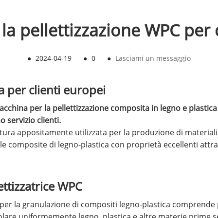
la pellettizzazione WPC per c
●
2024-04-19
●
0
●
Lasciami un messaggio
a per clienti europei
cchina per la pellettizzazione composita in legno e plasti
 servizio clienti.
zatura appositamente utilizzata per la produzione di materia
lle composite di legno-plastica con proprietà eccellenti attr
ettizzatrice WPC
 per la granulazione di compositi legno-plastica comprende 
olare uniformemente legno, plastica e altre materie prime