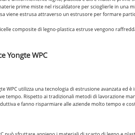
aterie prime miste nel riscaldatore per scioglierle in una mi
usa viene estrusa attraverso un estrusore per formare parti
ticelle composite di legno-plastica estruse vengono raffredda
rice Yongte WPC
te WPC utilizza una tecnologia di estrusione avanzata ed è 
 breve tempo. Rispetto ai tradizionali metodi di lavorazione man
oduttiva e fanno risparmiare alle aziende molto tempo e co
può sfruttare appieno i materiali di scarto di legno e plastic