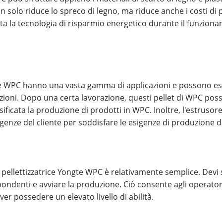
ò non solo riduce lo spreco di legno, ma riduce anche i costi d
tta la tecnologia di risparmio energetico durante il funzion
ngte WPC hanno una vasta gamma di applicazioni e possono ess
nzioni. Dopo una certa lavorazione, questi pellet di WPC pos
sificata la produzione di prodotti in WPC. Inoltre, l'estruso
igenze del cliente per soddisfare le esigenze di produzione di
ellettizzatrice Yongte WPC è relativamente semplice. Devi so
spondenti e avviare la produzione. Ciò consente agli operato
er possedere un elevato livello di abilità.