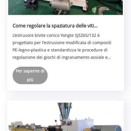
Come regolare la spaziatura delle viti
dell'estrusore conico a doppia vite?
L'estrusore bivite conico Yongte SJSZ65/132 è
progettato per l'estrusione modificata di compositi
PE-legno-plastica e standardizza le procedure di
regolazione dei giochi di ingranamento assiale e
radiale delle viti, nonché il gioco tra vite e cilindro. I
Per saperne di
materiali PE-legno-plastica contengono fibre ......
più