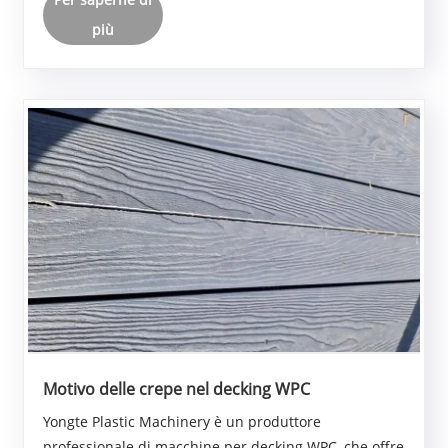
impeccabile per due ore intere con materiali
compo......
più
Motivo delle crepe nel decking WPC
Yongte Plastic Machinery è un produttore
professionale di macchine per decking WPC, che offre