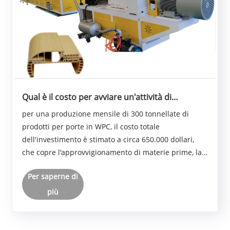
Qual è il costo per avviare un'attività di
produzione di porte WPC?
per una produzione mensile di 300 tonnellate di
prodotti per porte in WPC, il costo totale
dell'investimento è stimato a circa 650.000 dollari,
che copre l'approvvigionamento di materie prime, la
manodopera, i servizi pubblici, l'ammortamento delle
Per saperne di
attrezzature e altre spese generali operative.
Ques......
più