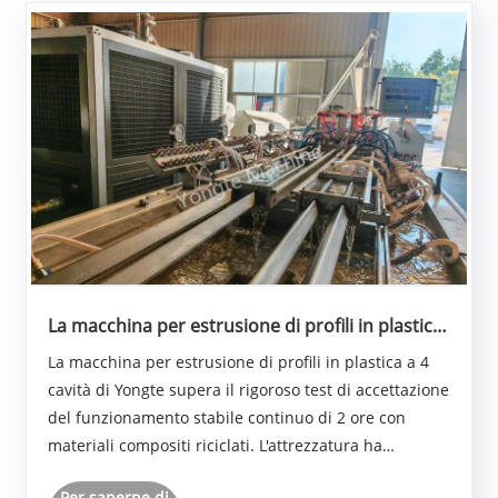
La macchina per estrusione di profili in plastica
a 4 cavità supera il rigoroso test di accettazione
La macchina per estrusione di profili in plastica a 4
del funzionamento stabile continuo di 2 ore con
cavità di Yongte supera il rigoroso test di accettazione
materiali compositi riciclati
del funzionamento stabile continuo di 2 ore con
materiali compositi riciclati. L'attrezzatura ha
raggiunto una produzione stabile continua
Per saperne di