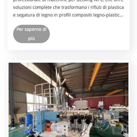
soluzioni complete che trasformano i rifiuti di plastica
e segatura di legno in profili compositi legno-plastica
(WPC) di alta qualità, migliorando la stabilità
Per saperne di
dimensionale e fornendo formulazioni e proces......
più