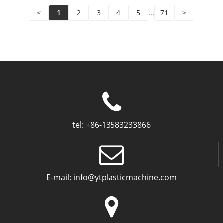
<
1
2
3
4
5
...
71
>
tel:
+86-13583233866
E-mail:
info@ytplasticmachine.com