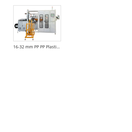
16-32 mm PP PP Plastic Pibol Avvolgimento automatico e imballaggio