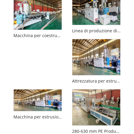
Linea di produzione di tubi in PE ad alta velocità da 20-110 mm
Macchina per coestrusione di tubi in plastica PPR multi -strato
Attrezzatura per estrusione del tubo PE ad alta velocità 75-250 mm
Macchina per estrusione del tubo HDPE da 110-315 mm
280-630 mm PE Production Machine